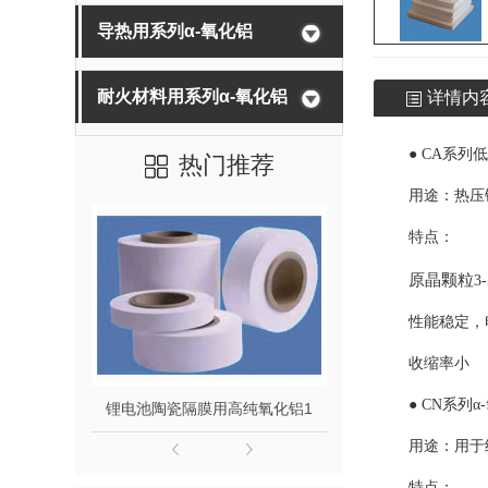
导热用系列α-氧化铝
耐火材料用系列α-氧化铝
详情内
● CA系列
热门推荐
用途：热压
特点：
原晶颗粒
3
性能稳定，
收缩率小
● CN系列α
锂电池陶瓷隔膜用高纯氧化铝1
锂电池陶瓷隔膜专
用途：用于
特点：