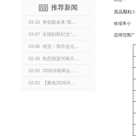
推荐新闻
原晶颗粒
3
03-10
智创新未来·我的“十五五”开局“中国智造”超会持家的老板
收缩率小
03-07
全国妇联纪念“三八”国际妇女节暨表彰大会
适用范围广
03-06
祝贺！我市这位女民营企业家获全国表彰
02-26
热烈祝贺河南天马新材股份有限公司董事长马淑云参加全省民营企业家代表餐叙交流会
02-02
2026河南两会丨马淑云：AI产业需求为材料产业提供了广阔发展空间
02-02
【聚焦2026河南两会】凝心聚力推动高质量发展 稳步将宏伟蓝图变美好现实。