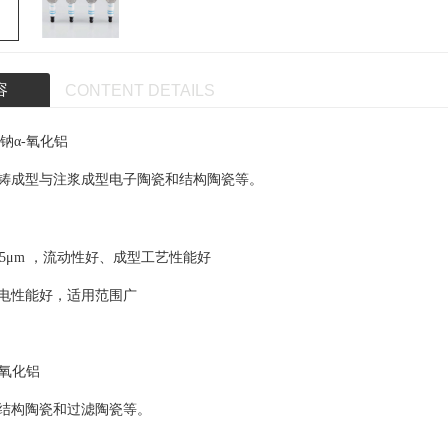
容
CONTENT DETAILS
低钠α-氧化铝
铸成型与注浆成型电子陶瓷和结构陶瓷等。
-5μm ，流动性好、成型工艺性能好
电性能好，适用范围广
-氧化铝
用高纯勃姆石1
导热用系列α-氧化铝2
导热
结构陶瓷和过滤陶瓷等。