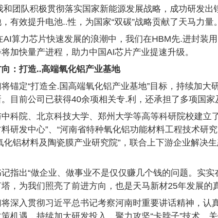
年，我和团队积极贯彻落实国家新能源发展战略，成功研发
，有效提升电池..性，为国家“双碳”战略贡献了天马力量
，在AI算力芯片快速发展的浪潮中，我们在HBM先.进封装用
将加快量产进程，助力中国AI芯片产业提速升级。
向：打造..高端氧化铝产业基地
将锚定“打造全.国高端氧化铝产业基地”目标，持续加大
。目前公司已获得40余项相关专.利，还承担了多项国
与中科院、北京科技大学、郑州大学等高等科研院校建立了
料研发中心”、“河南省特种氧化铝功能材料工程技术研究中
进氧化铝材料及陶瓷膜产业研究院”，联合上下游企业解决
书记指出“做企业、做事业不是仅仅赚几个钱的问题。实实
灯塔，为我们照亮了前进方向，也是天马新材25年发展的
将深入贯彻习近平总书记考察河南时重要讲话精神，认真落实
政策机遇，持续加大研发投入，聚力攻坚“卡脖子”技术、