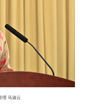
用系列α-氧化铝1
理 马淑云