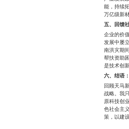
能，持续
万亿级新
五、回馈
企业的价
发展中屡立
南洪灾期
帮扶资助
是技术创新
六、结语
回顾天
马新
战略。我只
原科技创业
色社会主
策，以建