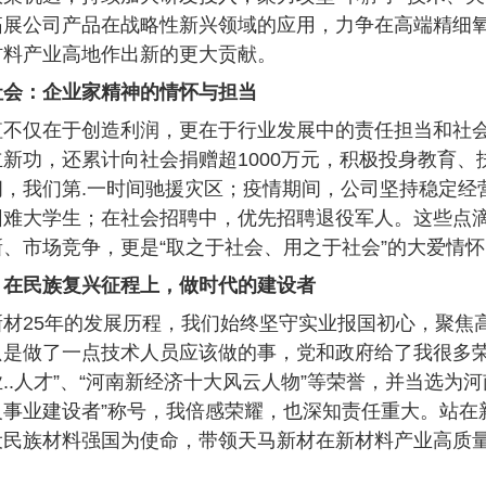
拓展公司产品在战略性新兴领域的应用，力争在高端精细氧
材料产业高地作出新的更大贡献。
社会：企业家精神的情怀与担当
值不仅在于创造利润，更在于行业发展中的责任担当和社会
新功，还累计向社会捐赠超1000万元，积极投身教育、
间，我们第.一时间驰援灾区；疫情期间，公司坚持稳定经
困难大学生；在社会招聘中，优先招聘退役军人。这些点
、市场竞争，更是“取之于社会、用之于社会”的大爱情怀
：在民族复兴征程上，做时代的建设者
材25年的发展历
程，我们始终坚守实业报国初心，聚焦
是做了一点技术人员应该做的事，党和政府给了我很多荣
..人才”、“河南新经济十大风云人物”等荣誉，并当选为河
义事业建设者”称号，我倍感荣耀，也深知责任重大。站在
设民族材料强国为使命，带领天马新材在新材料产业高质