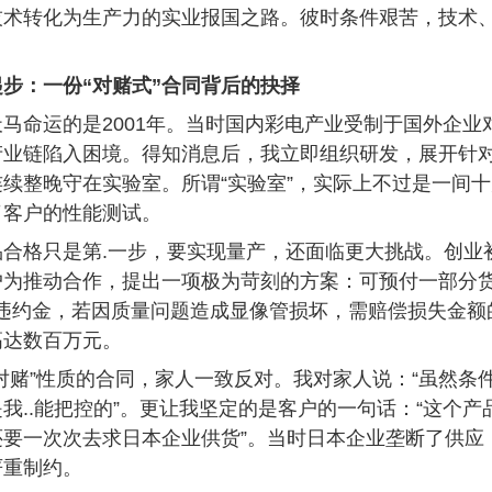
技术转化为生产力的实业报国之路。彼时条件艰苦，技术
步：一份“对赌式”合同背后的抉择
天马命运的是2001年。当时国内彩电产业受制于国外企
产业链陷入困境。得知消息后，我立即组织研发，展开针
续整晚守在实验室。所谓“实验室”，实际上不过是一间
了客户的性能测试。
品合格只是第.一步，要实现量产，还面临更大挑战。创业
户为推动合作，提出一项极为苛刻的方案：可预付一部分货
违约金，若因质量问题造成显像管损坏，需赔偿损失金额的
高达数百万元。
对赌”性质的合同，家人一致反对。我对家人说：“虽然
我..能把控的”。更让我坚定的是客户的一句话：“这个
还要一次次去求日本企业供货”。当时日本企业垄断了供应
严重制约。