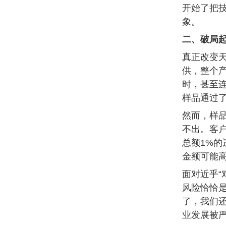
开始了把
象。
二、破局起
真正改变
供，整个
时，甚至连
样品通过
然而，样
不出。客
总额1%的
金额可能
面对近乎“
风险恰恰是
了，我们
业发展被