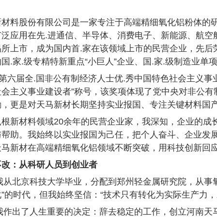
材料股份有限公司是一家专注于高端精细氧化铝粉体的研发
泛应用在先.进通信、半导体、消费电子、新能源、航空航
所上市，成为国内首.家在该领域上市的民营企业，先后荣获
国.家.级专精特新重点“小巨人”企业、国.家.级制造业单
，第六届全.国非公有制经济人士优.秀中国特色社会主义事
社会主义事业建设者”称号，该奖项体现了党中央对非公有
励，更是对天马新材长期坚持实业报国、专注关键材料国
扎根新材料领域20余年的民营企业家，我深知，企业的成
与帮助。我始终以实业报国为己任，把个人奋斗、企业发
天马新材在高端精细氧化铝领域不断突破，用科技创新回
不改：从科研人员到创业者
，我从北京科技大学毕业，分配到郑州轻金属研究院，从事
”的时代，但我始终坚信：“技术只有转化为实际生产力，
年，我作出了人生重要的决定：辞去稳定的工作，创立河南